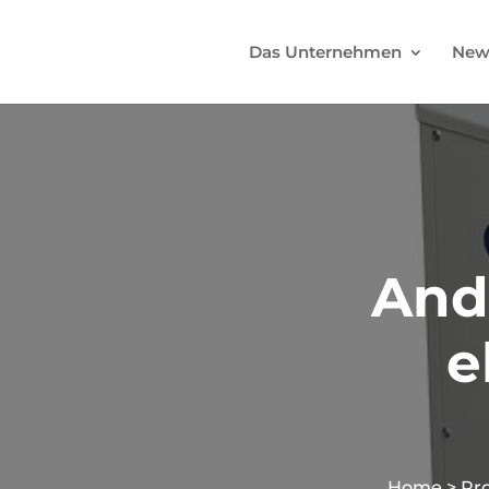
Das Unternehmen
New
And
e
Home
>
Pr