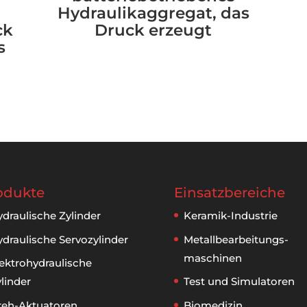
Hydraulikaggregat, das
ck
Druck erzeugt
s
odukte
Einsatzbereiche
draulische Zylinder
Keramik-Industrie
draulische Servozylinder
Metallbear­beitungs­
maschinen
ektrohydraulische
linder
Test und Simulatoren
reh-Aktuatoren
Biomedizin