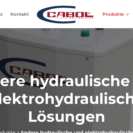
s
Kontakt
Produkte
ere hydraulische
lektrohydraulisc
Lösungen
odukte
>
Andere hydraulische und elektrohydraulisc