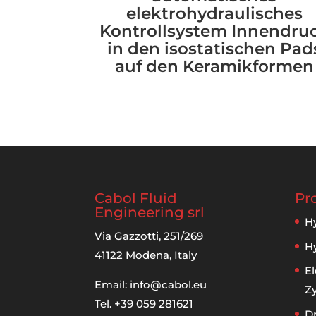
elektrohydraulisches
Kontrollsystem Innendru
in den isostatischen Pad
auf den Keramikformen
Cabol Fluid
Pr
Engineering srl
Hy
Via Gazzotti, 251/269
Hy
41122 Modena, Italy
El
Email:
info@cabol.eu
Zy
Tel. +39 059 281621
D