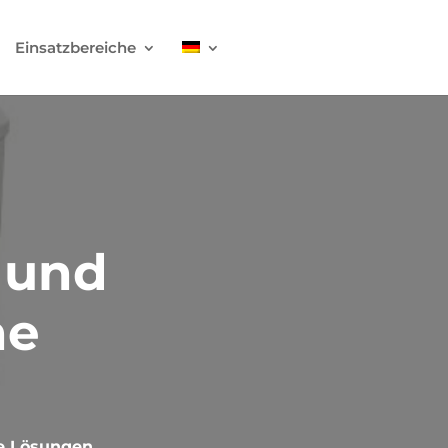
Einsatzbereiche
 und
he
he Lösungen