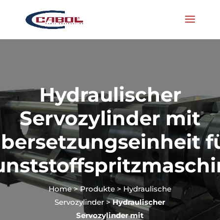
Hydraulischer
Servozylinder mit
bersetzungseinheit f
unststoffspritzmaschi
Home
>
Produkte
>
Hydraulische
Servozylinder
>
Hydraulischer
Servozylinder mit