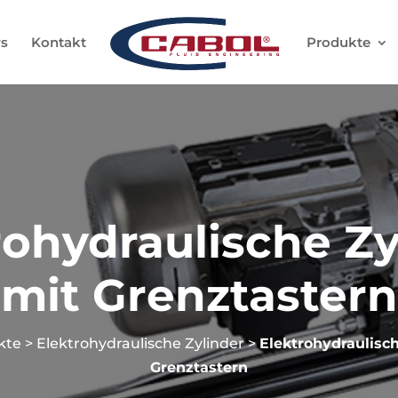
s
Kontakt
Produkte
rohydraulische Zy
mit Grenztastern
kte
>
Elektrohydraulische Zylinder
>
Elektrohydraulisch
Grenztastern