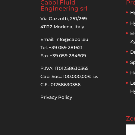
Cabol Fluid
Pr
Engineering srl
Hy
Via Gazzotti, 251/269
Hy
41122 Modena, Italy
El
Email:
info@cabol.eu
Zy
Tel. +39 059 281621
D
Fax +39 059 284609
Sp
P.IVA: IT01258630365
H
Cap. Soc.: 100.000,00€ i.v.
L
C.F.: 01258630356
H
Privacy Policy
Ze