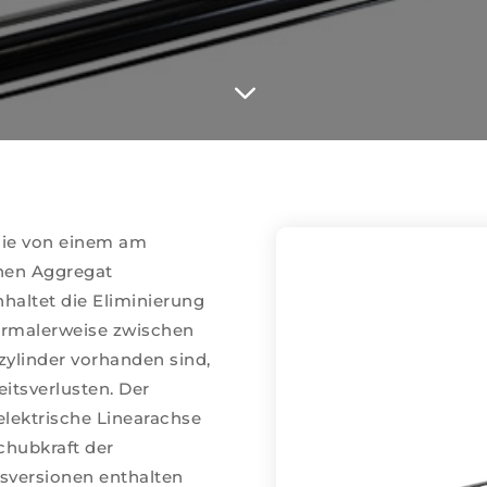
3
 die von einem am
chen Aggregat
haltet die Eliminierung
ormalerweise zwischen
zylinder vorhanden sind,
eitsverlusten. Der
 elektrische Linearachse
chubkraft der
isversionen enthalten