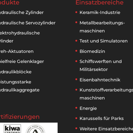
odukte
Einsatzbereiche
draulische Zylinder
Keramik-Industrie
draulische Servozylinder
Metallbear­beitungs­
maschinen
ektrohydraulische
linder
Test und Simulatoren
reh-Aktuatoren
Biomedizin
ielfreie Gelenklager
Schiffswerften und
Militärsektor
ydraulikblöcke
Eisenbahntechnik
eistungsstarke
ydraulikaggregate
Kunststoff­verarbeitung
maschinen
Energie
rtifizierungen
Karussells für Parks
Weitere Einsatzbereich