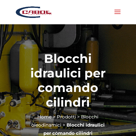
Blocchi
idraulici per
comando
cilindri
Home
>
Prodotti
>
Blocchi
oleodinamici
>
Blocchi idraulici
per comando cilindri