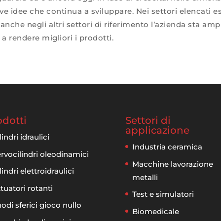
e idee che continua a sviluppare. Nei settori elencati e
anche negli altri settori di riferimento l’azienda sta am
a rendere migliori i prodotti.
odotti
Settori di
applicazione
lindri idraulici
Industria ceramica
rvocilindri oleodinamici
Macchine lavorazione
lindri elettroidraulici
metalli
tuatori rotanti
Test e simulatori
odi sferici gioco nullo
Biomedicale