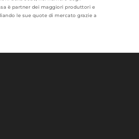
ssa è partner dei maggiori produttori e
pliando le sue quote di mercato grazie a