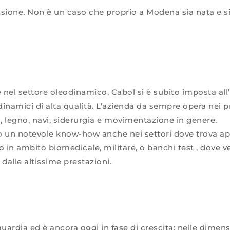
assione. Non è un caso che proprio a Modena sia nata e si
nel settore oleodinamico, Cabol si è subito imposta all’
dinamici di alta qualità. L’azienda da sempre opera nei pr
a, legno, navi, siderurgia e movimentazione in genere.
ato un notevole know-how anche nei settori dove trova a
o in ambito biomedicale, militare, o banchi test , dove ve
 dalle altissime prestazioni.
ardia ed è ancora oggi in fase di crescita: nelle dimens