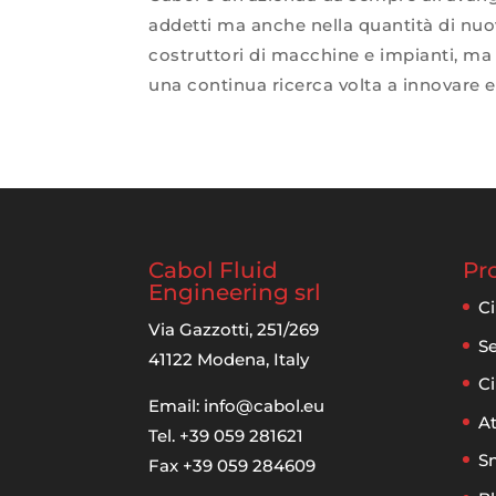
addetti ma anche nella quantità di nuov
costruttori di macchine e impianti, ma 
una continua ricerca volta a innovare e 
Cabol Fluid
Pr
Engineering srl
Ci
Via Gazzotti, 251/269
Se
41122 Modena, Italy
Ci
Email:
info@cabol.eu
At
Tel. +39 059 281621
Sn
Fax +39 059 284609