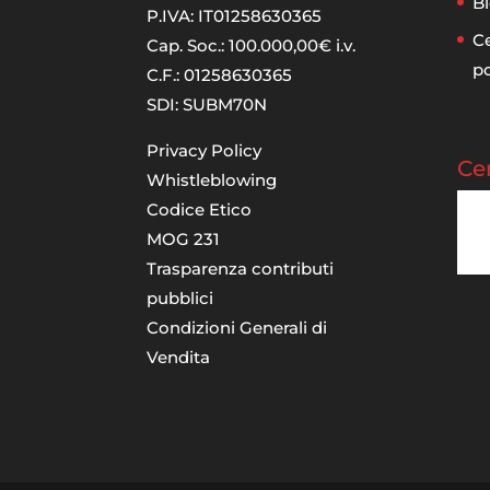
Bl
P.IVA: IT01258630365
Ce
Cap. Soc.: 100.000,00€ i.v.
p
C.F.: 01258630365
SDI: SUBM70N
Privacy Policy
Cer
Whistleblowing
Codice Etico
MOG 231
Trasparenza contributi
pubblici
Condizioni Generali di
Vendita