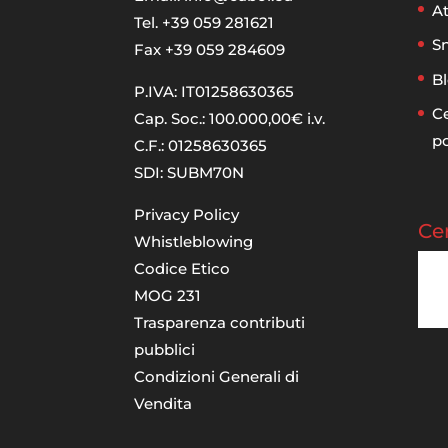
At
Tel. +39 059 281621
Sn
Fax +39 059 284609
Bl
P.IVA: IT01258630365
Ce
Cap. Soc.: 100.000,00€ i.v.
p
C.F.: 01258630365
SDI: SUBM70N
Privacy Policy
Cer
Whistleblowing
Codice Etico
MOG 231
Trasparenza contributi
pubblici
Condizioni Generali di
Vendita