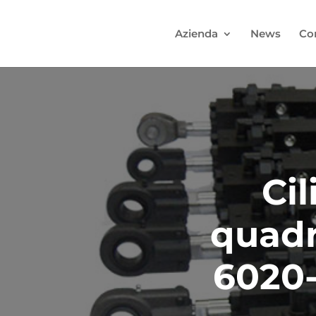
Azienda
News
Con
Cil
quadr
6020-