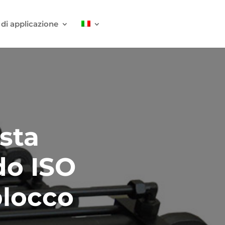
 di applicazione
esta
do ISO
blocco