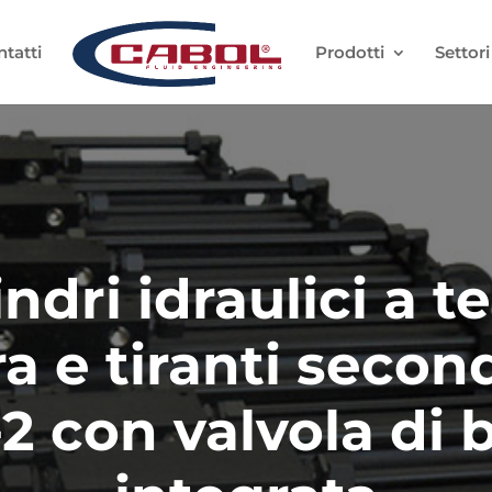
tatti
Prodotti
Settori
indri idraulici a t
a e tiranti secon
2 con valvola di 