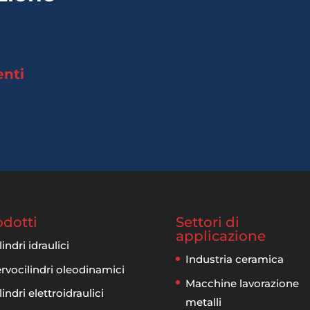
enti
odotti
Settori di
applicazione
lindri idraulici
Industria ceramica
rvocilindri oleodinamici
Macchine lavorazione
lindri elettroidraulici
metalli