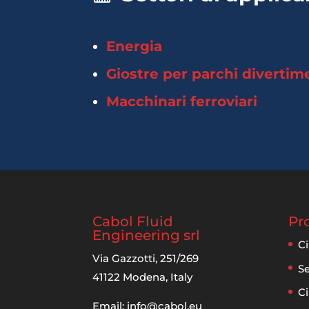
Energia
Giostre per parchi divertim
Macchinari ferroviari
Cabol Fluid
Pr
Engineering srl
Ci
Via Gazzotti, 251/269
Se
41122 Modena, Italy
Ci
Email:
info@cabol.eu