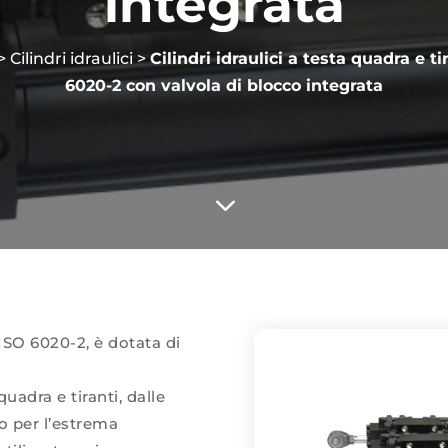
integrata
>
Cilindri idraulici
>
Cilindri idraulici a testa quadra e t
6020-2 con valvola di blocco integrata
3
a ISO 6020-2, è dotata di
quadra e tiranti, dalle
to per l’estrema